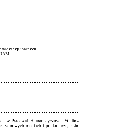
nterdyscyplinarnych
j UAM
łada w Pracowni Humanistycznych Studiów
cznej w nowych mediach i popkulturze, m.in.