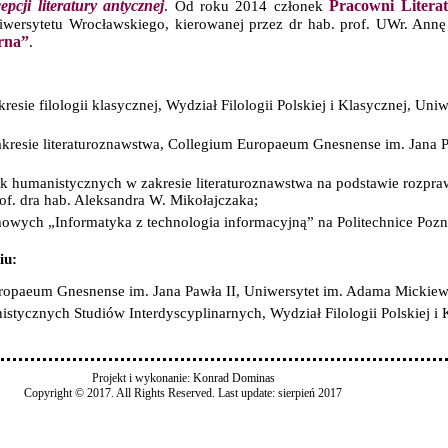
pcji literatury antycznej
Pracowni Litera
. Od roku 2014 członek
Uniwersytetu Wrocławskiego, kierowanej przez dr hab. prof. UWr. An
arna”
.
kresie filologii klasycznej, Wydział Filologii Polskiej i Klasycznej, U
akresie literaturoznawstwa, Collegium Europaeum Gnesnense im. Jana 
uk humanistycznych w zakresie literaturoznawstwa na podstawie rozpra
of. dra hab. Aleksandra W. Mikołajczaka;
wych „Informatyka z technologia informacyjną” na Politechnice Pozn
iu:
ropaeum Gnesnense im. Jana Pawła II, Uniwersytet im. Adama Mickiew
stycznych Studiów Interdyscyplinarnych, Wydział Filologii Polskiej i
Projekt i wykonanie: Konrad Dominas
Copyright © 2017. All Rights Reserved. Last update: sierpień 2017