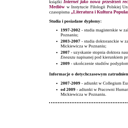
Internet jako nowa przestrzeń rece
książki
Mediów
w Instytucie Filologii Polskiej 
„Literatura i Kultura Popul
czasopisma
Studia i posiadane dyplomy:
1997-2002
- studia magisterskie w za
Poznaniu;
2003-2007
- studia doktoranckie w z
Mickiewicza w Poznaniu;
2007
- uzyskanie stopnia doktora na
Eneaszu
napisanej pod kierunkiem pr
2009
- ukończenie studiów podyplomo
Informacje o dotychczasowym zatrudnien
2007-2009
- adiunkt w Collegium Eu
od 2009
- adiunkt w Pracowni Humani
Mickiewicza w Poznaniu.